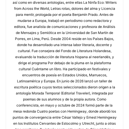
así como en diversas antologías, entre ellas La Ninfa Eco: Writers
from Across the World, Letras rotas, dolores del alma y Licencia
para mentir, prologada por el poeta Benjamín Prado. Antes de
mudarse a Europa, trabajó en periodismo como redactora y
editora, fue analista de comunicaciones y profesora de Análisis
de Mensajes y Semiótica en la Universidad de San Martín de
Porres, en Lima, Perú. Desde 2004 reside en los Países Bajos,
donde ha desarrollado una intensa labor literaria, docente y
cultural. Fue consejera del Fondo de Literatura Holandesa,
evaluando la traducción de literatura hispana al neerlandés, y
dirige el programa Por debajo de la pluma en la plataforma
cultural Cuéntame un libro. Ha participado en festivales y
encuentros de poesía en Estados Unidos, Marruecos,
Latinoamérica y Europa. En junio de 2026 lanzó un taller de
escritura poética cuyos textos seleccionados dieron origen a la
antología Morada Temporal (Editorial Traveler), integrada por
poemas de sus alumnos y de la propia autora. Como
conferencista, en mayo y octubre de 2024 formó parte de la
mesa redonda Cuatro poetas con Hemingway, donde abordó los
puntos de convergencia entre César Vallejo y Ernest Hemingway
en los Institutos Cervantes de Estocolmo y Utrecht, junto a otras