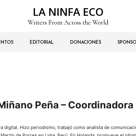
LA NINFA ECO
Writers From Across the World
ENTOS
EDITORIAL
DONACIONES
SPONSO
Miñano Peña – Coordinadora
a digital. Hizo periodismo, trabajó como analista de comunicac
 Martin de Porres en Lima, Perú. En Holanda, promueve el idiom