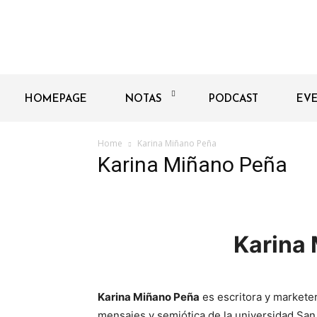
HOMEPAGE
NOTAS
PODCAST
EV
Home
Karina Miñano Peña
Karina Miñano Peña
Karina 
Karina Miñano Peña
es escritora y marketer
mensajes y semiótica de la universidad San