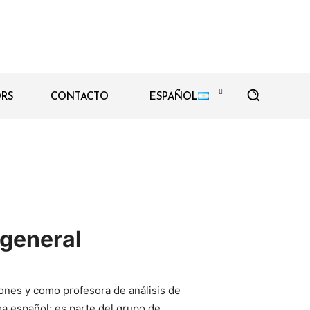
RS
CONTACTO
ESPAÑOL
 general
iones y como profesora de análisis de
a español; es parte del grupo de